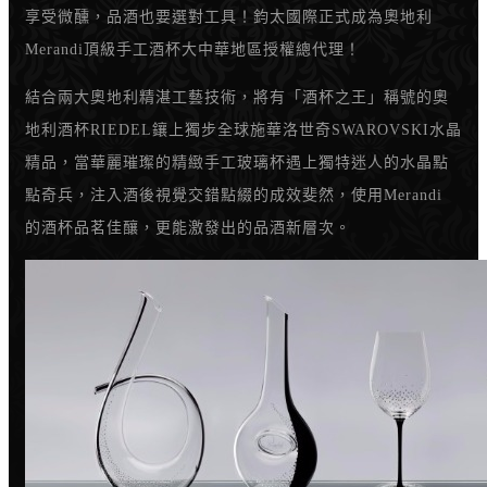
享受微醺，品酒也要選對工具！鈞太國際正式成為奧地利
Merandi頂級手工酒杯大中華地區授權總代理！
結合兩大奧地利精湛工藝技術，將有「酒杯之王」稱號的奧
地利酒杯RIEDEL鑲上獨步全球施華洛世奇SWAROVSKI水晶
精品，當華麗璀璨的精緻手工玻璃杯遇上獨特迷人的水晶點
點奇兵，注入酒後視覺交錯點綴的成效斐然，使用Merandi
的酒杯品茗佳釀，更能激發出的品酒新層次。