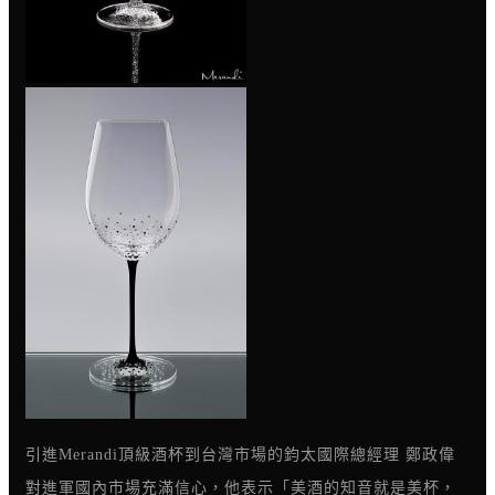
引進Merandi頂級酒杯到台灣市場的鈞太國際總經理 鄭政偉
對進軍國內市場充滿信心，他表示「美酒的知音就是美杯，