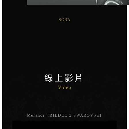
SORA
線上影片
Video
Merandi | RIEDEL x SWAROVSKI