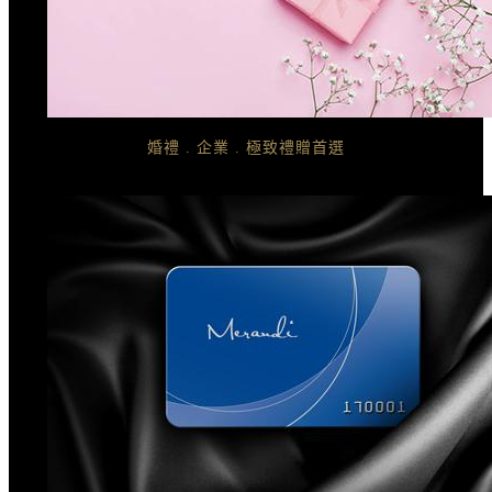
婚禮 . 企業 . 極致禮贈首選