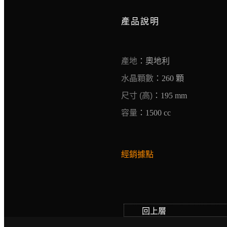
產品說明
產地
：奧地利
水晶顆數
：260 顆
尺寸 (高)
：195 mm
容量
：1500 cc
經銷據點
回上層